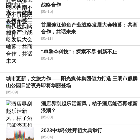
战略合作
[05-15]
首届连江鲍鱼产业战略发展大会帷幕：共商
合作，共话未来
[05-11]
“单擎伞科技”：探索不尽 创新不止
[05-10]
城市更新，文旅力作——阳光媒体集团倾力打造 三明市麒麟
山公园日游夜秀即将华丽登场
[05-09]
酒店界刮起乐活新风，桔子酒店能否再领新
浪潮？
[05-08]
2023中华张姓拜祖大典举行
[05-04]