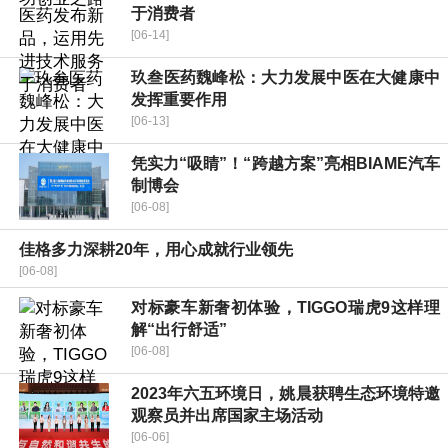
于消费者
[06-14]
玖叁医药魏峰松：大力发展中医在大健康中
发挥重要作用
[06-13]
凭实力“吸睛”！“跨越方案”亮相BIAME汽车
制博会
[06-08]
佳格多力深耕20年，用心成就行业领先
[06-08]
对标豪车新奢初体验，TIGGO瑞虎9这样理
解“出行舒适”
[06-08]
2023年六五环境日，姚晨获聘生态环境特邀
观察员并出席国家主场活动
[06-06]