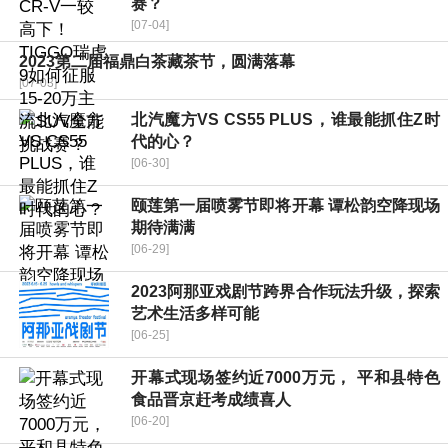
赛？
[07-04]
2023第二届福鼎白茶藏茶节，圆满落幕
[07-03]
北汽魔方VS CS55 PLUS，谁最能抓住Z时
代的心？
[06-30]
颐莲第一届喷雾节即将开幕 谭松韵空降现场
期待满满
[06-29]
2023阿那亚戏剧节跨界合作玩法升级，探索
艺术生活多样可能
[06-25]
开幕式现场签约近7000万元， 平和县特色
食品晋京赶考成绩喜人
[06-20]