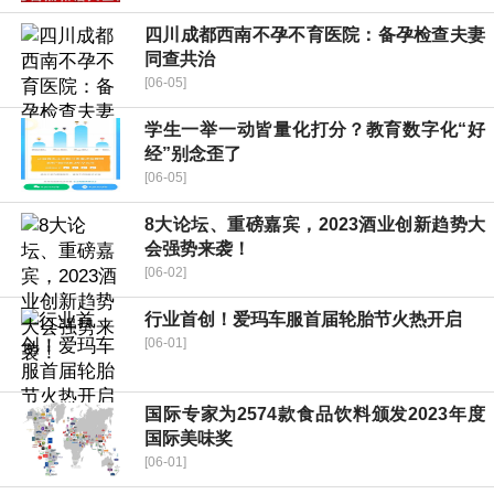
四川成都西南不孕不育医院：备孕检查夫妻
同查共治
[06-05]
学生一举一动皆量化打分？教育数字化“好
经”别念歪了
[06-05]
8大论坛、重磅嘉宾，2023酒业创新趋势大
会强势来袭！
[06-02]
行业首创！爱玛车服首届轮胎节火热开启
[06-01]
国际专家为2574款食品饮料颁发2023年度
国际美味奖
[06-01]