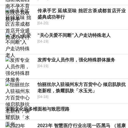
传承手艺 延续至味 拙匠古茶成都首店开业
盛典成功举行
[04-20]
“关心关爱不间断”入户走访特殊老人
[04-19]
发挥专业人员作用，强化特殊群体服务
[04-19]
怡丽丝尔入驻福州东方百货中心 倾启肌肤抗
老新程，焕耀肌肤「水玉光」
[04-18]
宋韵文化的多维面相与致思理路
[04-16]
2023年 智慧医疗行业出现一匹黑马 （巡康