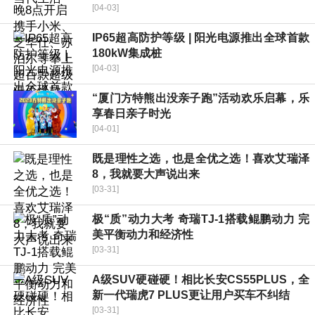
[04-03]
IP65超高防护等级 | 阳光电源推出全球首款
180kW集成桩
[04-03]
“厦门方特熊出没亲子跑”活动欢乐启幕，乐
享春日亲子时光
[04-01]
既是理性之选，也是全优之选！喜欢艾瑞泽
8，我就要大声说出来
[03-31]
极“质”动力大考 奇瑞TJ-1搭载鲲鹏动力 完
美平衡动力和经济性
[03-31]
A级SUV硬碰硬！相比长安CS55PLUS，全
新一代瑞虎7 PLUS更让用户买车不纠结
[03-31]