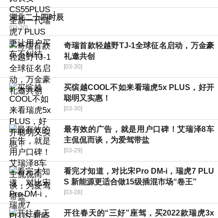
湖北二十四时辰
[03-30]
奇瑞首款轻越野TJ-1全球征名启动，万金豪
礼邀共创
[03-30]
买缤越COOL不如来看瑞虎5x PLUS，好开
聪明又实惠！
[03-30]
最有效的广告，就是用户口碑！艾瑞泽8车
主侃侃而谈，为爱驾带盐
[03-29]
看完才知道，对比宋Pro DM-i，瑞虎7 PLU
S 新能源更适合做15级插混市场“卷王”
[03-28]
开往春天的“三好”座驾，买2022款瑞虎3x