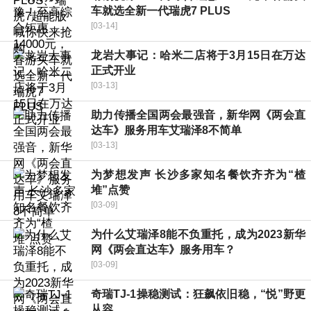
车就选全新一代瑞虎7 PLUS
[03-14]
龙岩大事记：哈米二店将于3月15日在万达
正式开业
[03-13]
助力传播全国两会最强音，新华网《两会直
达车》服务用车艾瑞泽8不简单
[03-13]
为梦想发声 长沙多家知名餐饮齐齐为“楂
堆”点赞
[03-09]
为什么艾瑞泽8能不负重托，成为2023新华
网《两会直达车》服务用车？
[03-09]
奇瑞TJ-1操稳测试：狂飙依旧稳，“悦”野更
从容