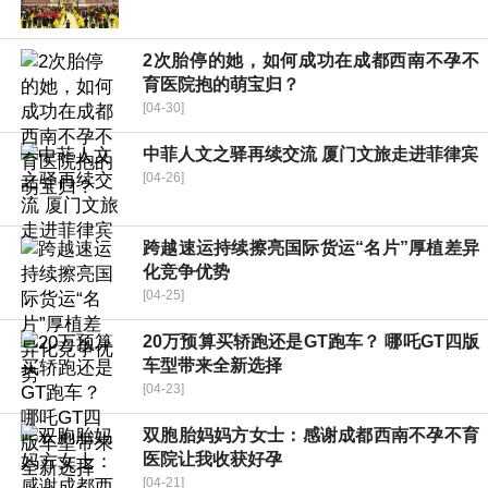
2次胎停的她，如何成功在成都西南不孕不
育医院抱的萌宝归？
[04-30]
中菲人文之驿再续交流 厦门文旅走进菲律宾
[04-26]
跨越速运持续擦亮国际货运“名片”厚植差异
化竞争优势
[04-25]
20万预算买轿跑还是GT跑车？ 哪吒GT四版
车型带来全新选择
[04-23]
双胞胎妈妈方女士：感谢成都西南不孕不育
医院让我收获好孕
[04-21]