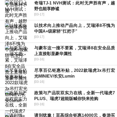
奇瑞TJ-1 NVH测试：此时无声胜有声，越
野也能享静谧
[03-17]
以技术向上推动产品向上，艾瑞泽8不愧为
中国A+级家轿“扛把子”
[03-17]
与豪车这一撞不要紧，艾瑞泽8在安全品质
上直接彰显豪华属性
[03-16]
尽享百亿钜惠补贴，2022款瑞虎3x吊打宏
光MINIEV/长安Lumin
[03-16]
政策与产品双双实力在线，全新一代瑞虎7
PLUS、瑞虎7超能版喊你快来抢购
[03-16]
请别犹豫！至高综合钜惠14000元，春游买