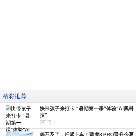
精彩推荐
快带孩子来打卡 “暑期第一课”体验“AI黑科
技”
[07-17]
等不及了，赶紧上车！瑞虎8 PRO晋升今夏