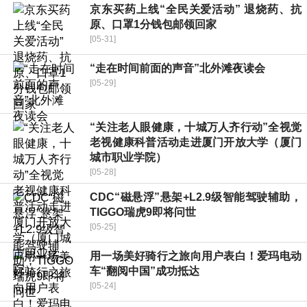
京东买药上线“全民关爱活动” 退烧药、抗
原、口罩1分钱包邮领回家
[05-31]
“走在时间前面的声音”北外滩夜读会
[05-29]
“关注老人眼健康，十城万人齐行动”全视觉
老视健康科普活动走进厦门开放大学（厦门
城市职业学院）
[05-28]
CDC“磁悬浮”悬架+L2.9级智能驾驶辅助，
TIGGO瑞虎9即将问世
[05-25]
用一场美好骑行之旅向用户表白！爱玛电动
车“翻阅中国”成功抵达
[05-24]