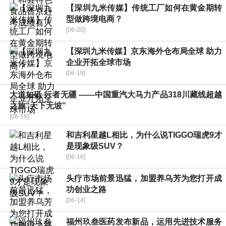
【深圳九米传媒】传统工厂如何在黄金期转
型做跨境电商？
[06-20]
【深圳九米传媒】京东海外仓布局全球 助力
企业开拓全球市场
[06-19]
大道如砥 行者无疆 ——中国重汽大马力产品318川藏线超越
之旅“天下无坡”
[06-16]
和吉利星越L相比，为什么说TIGGO瑞虎9才
是现象级SUV？
[06-16]
头疗市场前景迅猛，加盟养乌芳为您打开成
功创业之路
[06-14]
福州玖叁医药发布新品，运用先进技术服务