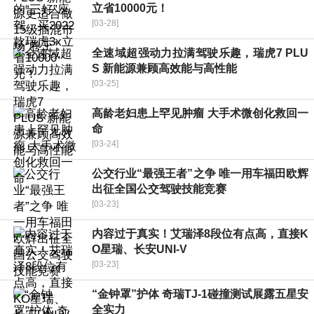
立省10000元！
[03-28]
全速域超强动力拉满驾驶乐趣，瑞虎7 PLU
S 新能源兼顾高效能与高性能
[03-25]
高龄老妇患上罕见肿瘤 大手术微创化救回一
命
[03-24]
公交行业“最强王者”之争 唯一用车福田欧辉
出征全国公交驾驶技能竞赛
[03-23]
内容过于真实！艾瑞泽8段位有点高，直接K
O星瑞、长安UNI-V
[03-23]
“金钟罩”护体 奇瑞TJ-1碰撞测试展露五星安
全实力