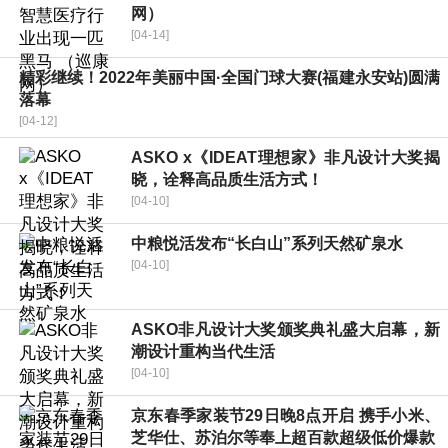
网）
[04-14]
精彩继续！2022年美丽中国·全国门球大赛(福建永安站)圆满
落幕
[04-12]
ASKO x《IDEAT理想家》非凡设计大奖揭
晓，诠释高品质生活方式！
[04-10]
中粮悦活发布“长白山”系列天然矿泉水
[04-10]
ASKO非凡设计大奖颁奖典礼盛大启幕，新
潮设计重构当代生活
[04-10]
京东春季家装节29日晚8点开启 携手小米、
芝华仕、苏泊尔等奉上超百款超级低价爆款