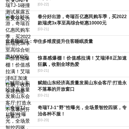
[03-22]
春分好出游，奇瑞百亿惠民购车季，买2022
款瑞虎3x享至高综合钜惠10000元
[03-21]
世界睡眠日：华住多维度提升住客睡眠质量
[03-21]
惊喜感爆棚！价值感拉满！艾瑞泽8正加速
狂飙，收割全球热爱
[03-21]
赋能山东经济高质量发展山东会客厅:打造永
不落幕的开放窗口
[03-21]
奇瑞TJ-1“野”性曝光，全场景智控四驱，专
治各种不服！
[03-20]