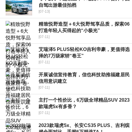
自驾出游最佳拍档
[07-13]
精致悦野造型＋6大悦野驾享品质，探索06
打造年轻人买得起的“小极光”
[07-11]
艾瑞泽5 PLUS轻松KO吉利帝豪，更值得选
择的7万级家轿“卷王”
[07-11]
开展诚信宣传教育，信也科技助推福建居民
信用意识建立
[07-11]
主打一个性价比，6万级全球精品SUV 2023
款瑞虎5x有多香？
[07-11]
2023款瑞虎5x、长安CS35 PLUS、吉利缤
越全面对比，手握6万就选TA！