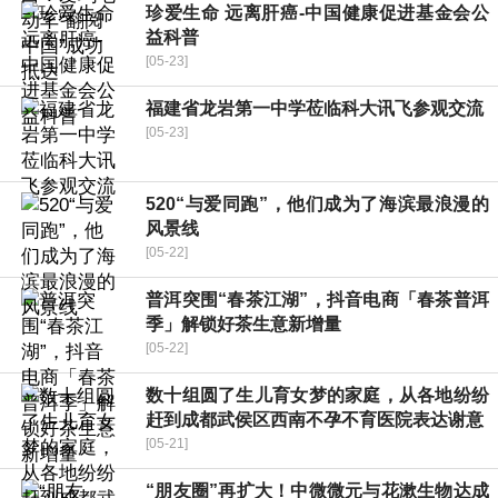
珍爱生命 远离肝癌-中国健康促进基金会公
益科普
[05-23]
福建省龙岩第一中学莅临科大讯飞参观交流
[05-23]
520“与爱同跑”，他们成为了海滨最浪漫的
风景线
[05-22]
普洱突围“春茶江湖”，抖音电商「春茶普洱
季」解锁好茶生意新增量
[05-22]
数十组圆了生儿育女梦的家庭，从各地纷纷
赶到成都武侯区西南不孕不育医院表达谢意
[05-21]
“朋友圈”再扩大！中微微元与花漱生物达成