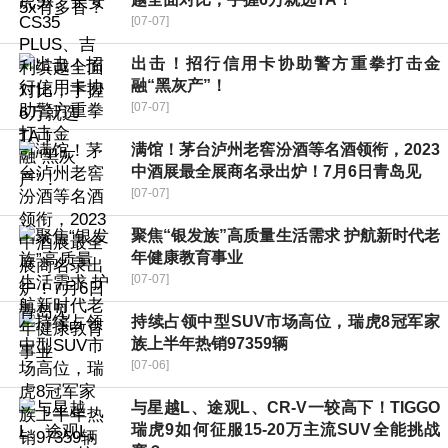
[07-07]
出击！招行信用卡协助警方重拳打击金
融“黑灰产”！
[07-07]
满馆！茅台泸州老窖汾酒等名酒领衔，2023
中酒展最全展商名录出炉！7月6日青岛见
[07-07]
聚焦“银发族”高质量生活需求 护航新时代老
年健康教育事业
[07-07]
持续占领中型SUV市场高位，瑞虎8冠军家
族上半年热销97359辆
[07-06]
与星越L、途观L、CR-V一较高下！TIGGO
瑞虎9如何征服15-20万主流SUV全能挑战